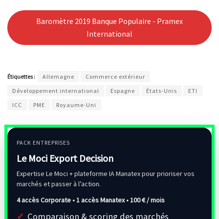
Baromètre 2019 Banque Populaire - Pramex
International
Étiquettes :
Allemagne
Commerce extérieur
Développement international
Espagne
États-Unis
ETI
ICC
PME
Royaume-Uni
PACK ENTREPRISES
Le Moci Export Decision
Expertise Le Moci + plateforme IA Manatex pour prioriser vos
marchés et passer à l’action.
4 accès Corporate • 1 accès Manatex •
100 € / mois
Comparaison & scoring des marchés