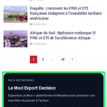
Enquête : comment les PME et ETI
françaises s’adaptent à l’instabilité tarifaire
américaine
10 AVRIL 2025
Afrique du Sud : Bpifrance embarque 15
PME et ETI de l’accélérateur Afrique
12 MARS 2025
1
2
…
14
PACK ENTREPRISES
Le Moci Export Decision
Expertise Le Moci + plateforme IA Manatex pour prioriser vos
marchés et passer à l’action.