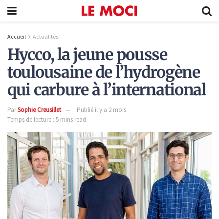
Accueil
Actualités
Hycco, la jeune pousse
toulousaine de l’hydrogène
qui carbure à l’international
Par
Sophie Creusillet
Publié il y a 2 mois
Temps de lecture : 5 mins read