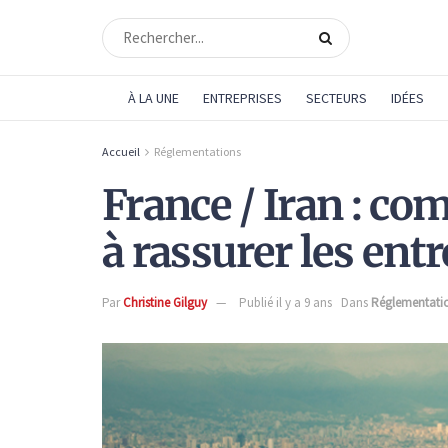
À LA UNE
ENTREPRISES
SECTEURS
IDÉES
Accueil
Réglementations
France / Iran : c
à rassurer les ent
Par
Christine Gilguy
Publié il y a 9 ans
Dans
Réglementati