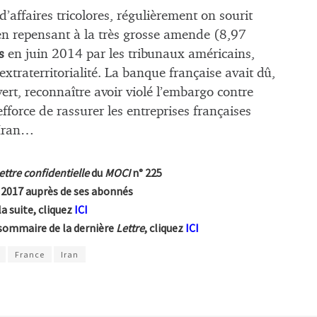
’affaires tricolores, régulièrement on sourit
 en repensant à la très grosse amende (8,97
s
en juin 2014 par les tribunaux américains,
extraterritorialité. La banque française avait dû,
ert, reconnaître avoir violé l’embargo contre
efforce de rassurer les entreprises françaises
’Iran…
ettre confidentielle
du
MOCI
n° 225
er 2017 auprès de ses abonnés
la suite, cliquez
ICI
sommaire de la dernière
Lettre
, cliquez
ICI
France
Iran