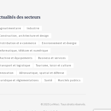
ctualités des secteurs
Agroalimentaire
Industrie
Construction, architecture et design
Distribution et e-commerce
Environnement et énergie
Informatique, télécom et numérique
Machine et équipements
Business et services
Transport et logistique
Tourisme, loisir et culture
Innovation
Aéronautique, spatial et défense
Juridique et règlementations
Santé
Marchés publics
© 2025 Le Moci. Tous droits réservés.