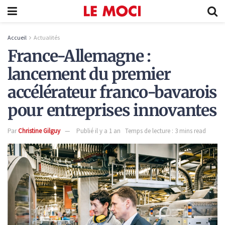
Accueil
Actualités
France-Allemagne :
lancement du premier
accélérateur franco-bavarois
pour entreprises innovantes
Par
Christine Gilguy
Publié il y a 1 an
Temps de lecture : 3 mins read