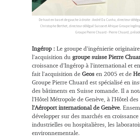
De haut en bas et de gauche à droite : André Da Cunha, directeur délég
Christophe Berthet, directeur délégué Suisse et Afrique Groupe Ingér
Groupe Pierre Chuard - Pierre Chuard, présid
Ingérop :
Le groupe d’ingénierie originair
l’acquisition du
groupe suisse
Pierre Chua
croissance d’Ingérop à l’international et en
fait l’acquisition de
Geos
en 2005 et de
He
Groupe Pierre Chuard est spécialisé en inst
des bâtiments en Suisse romande.
Il a n
l’Hôtel Métropole de Genève, à l’Hôtel de
l’Aéroport international de Genève
.
Ensembl
développer sur des marchés en croissance 
industrielles ou hospitalières, les laborat
environnementale.