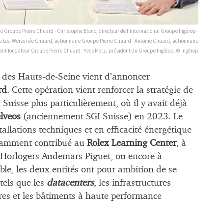
ué Groupe Pierre Chuard - Christophe Blanc, directeur de l’international Groupe Ingérop -
op Léa Weiss née Chuard, actionnaire Groupe Pierre Chuard - Antoine Chuard, actionnaire
ent fondateur Groupe Pierre Chuard - Yves Metz, président du Groupe Ingérop. © Ingérop
e des Hauts-de-Seine vient d’annoncer
rd
. Cette opération vient renforcer la stratégie de
 Suisse plus particulièrement, où il y avait déjà
lveos
(anciennement SGI Suisse) en 2023. Le
allations techniques et en efficacité énergétique
otamment contribué au
Rolex Learning Center
, à
s Horlogers Audemars Piguet, ou encore à
e, les deux entités ont pour ambition de se
tels que les
datacenters
, les infrastructures
oires et les bâtiments à haute performance