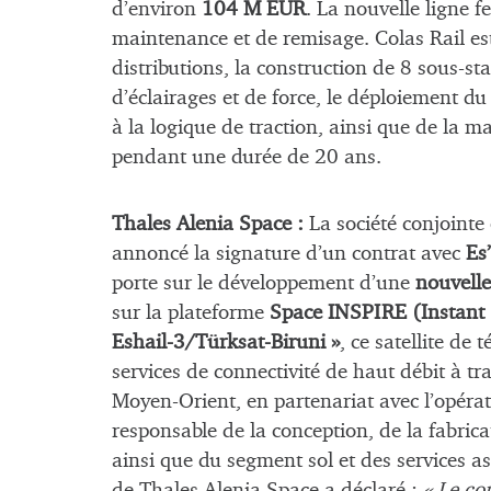
d’environ
104 M EUR
. La nouvelle ligne f
maintenance et de remisage. Colas Rail est
distributions, la construction de 8 sous-st
d’éclairages et de force, le déploiement du
à la logique de traction, ainsi que de la m
pendant une durée de 20 ans.
Thales Alenia Space :
La société conjoint
annoncé la signature d’un contrat avec
Es
porte sur le développement d’une
nouvelle
sur la plateforme
Space INSPIRE (Instant 
Eshail-3/Türksat-Biruni »
, ce satellite de
services de connectivité de haut débit à trav
Moyen-Orient, en partenariat avec l’opéra
responsable de la conception, de la fabricati
ainsi que du segment sol et des services a
de Thales Alenia Space a déclaré :
« Le co