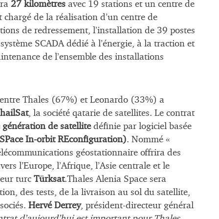
era
27 kilomètres
avec 19 stations et un centre de
 chargé de la réalisation d’un centre de
ations de redressement, l’installation de 39 postes
 système SCADA dédié à l’énergie, à la traction et
aintenance de l’ensemble des installations
e entre Thales (67%) et Leonardo (33%) a
’hailSat
, la société qatarie de satellites. Le contrat
 génération de satellite
définie par logiciel basée
SPace In-orbit REconfiguration)
. Nommé «
 télécommunications géostationnaire offrira des
ers l’Europe, l’Afrique, l’Asie centrale et le
teur turc
Türksat
.Thales Alenia Space sera
on, des tests, de la livraison au sol du satellite,
ssociés.
Hervé Derrey
, président-directeur général
ntrat d’aujourd’hui est important pour Thales