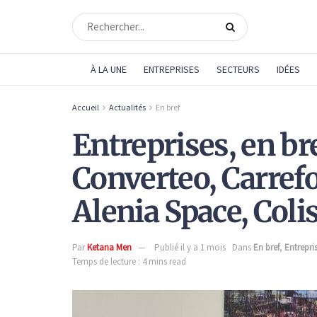
À LA UNE
ENTREPRISES
SECTEURS
IDÉES
Accueil
Actualités
En bref
Entreprises, en bre
Converteo, Carrefo
Alenia Space, Coli
Par
Ketana Men
Publié il y a 1 mois
Dans
En bref
,
Entrepri
Temps de lecture : 4 mins read