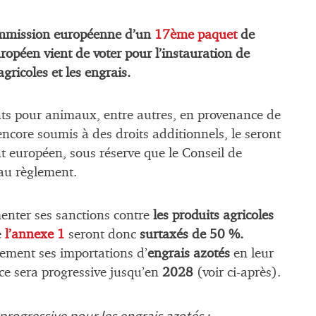
Commission européenne d’un
17ème paquet
de
ropéen vient de voter pour l’instauration de
gricoles et les engrais.
ments pour animaux, entre autres, en provenance de
 encore soumis à des droits additionnels, le seront
t européen, sous réserve que le Conseil de
au règlement.
enter ses sanctions contre
les produits agricoles
e
l’annexe 1
seront donc
surtaxés de 50 %.
uement ses importations d’
engrais azotés
en leur
ce sera progressive jusqu’en
2028
(voir ci-après).
progressive pour les engrais azotés :