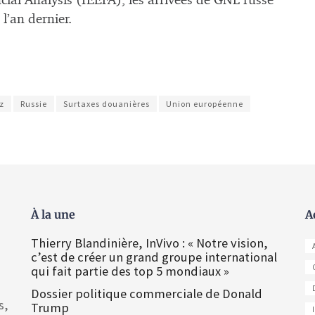
cial Analysis (IEEFA), les arrivées de GNL russe
l’an dernier.
z
Russie
Surtaxes douanières
Union européenne
À la une
A
Thierry Blandinière, InVivo : « Notre vision,
c’est de créer un grand groupe international
qui fait partie des top 5 mondiaux »
Dossier politique commerciale de Donald
s,
Trump