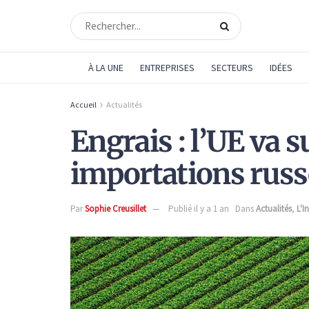
À LA UNE
ENTREPRISES
SECTEURS
IDÉES
Accueil
Actualités
Engrais : l’UE va 
importations russ
Par
Sophie Creusillet
Publié il y a 1 an
Dans
Actualités
,
L'I