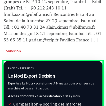
groupes de BTP 10-12 septembre, Istanbul + Erbil
(Irak) Tél. : +90 212 243 10 11
frank.sizun@ubifrance.fr
Rencontres B-to-B au
Salon de la franchise 27-29 septembre, Istanbul
Tél. : 01 40 73 31 24
alain.cimaz@ubifrance.fr
Mission design 18-21 septembre, Istanbul Tél. : 01
55 65 35 11
gadam@ccip.fr
Pavillon France […]
Connexion
PACK ENTREPRISES
Le Moci Export Decision
Expertise Le Moci + plateforme IA Manatex pour prioriser vos
marchés et passer à l’action.
4 accès Corporate • 1 accès Manatex •
100 € / mois
Comparaison & scoring des marchés