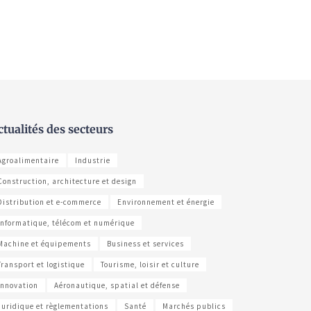
ctualités des secteurs
Agroalimentaire
Industrie
Construction, architecture et design
Distribution et e-commerce
Environnement et énergie
Informatique, télécom et numérique
Machine et équipements
Business et services
Transport et logistique
Tourisme, loisir et culture
Innovation
Aéronautique, spatial et défense
Juridique et règlementations
Santé
Marchés publics