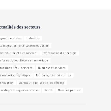
ctualités des secteurs
Agroalimentaire
Industrie
Construction, architecture et design
Distribution et e-commerce
Environnement et énergie
Informatique, télécom et numérique
Machine et équipements
Business et services
Transport et logistique
Tourisme, loisir et culture
Innovation
Aéronautique, spatial et défense
Juridique et règlementations
Santé
Marchés publics