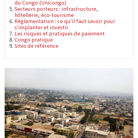
du Congo (Unicongo)
Secteurs porteurs : infrastructure,
hôtellerie, éco-tourisme
Réglementation : ce qu'il faut savoir pour
s'implanter et investir
Les risques et pratiques de paiement
Congo pratique
Sites de référence