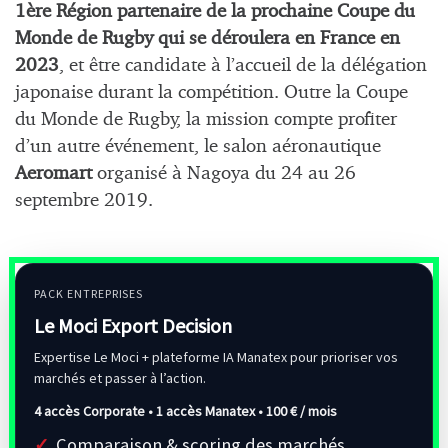
1ère Région partenaire de la prochaine Coupe du
Monde de Rugby qui se déroulera en France en
2023
, et être candidate à l’accueil de la délégation
japonaise durant la compétition. Outre la Coupe
du Monde de Rugby, la mission compte profiter
d’un autre événement, le salon aéronautique
Aeromart
organisé à Nagoya du 24 au 26
septembre 2019.
PACK ENTREPRISES
Le Moci Export Decision
Expertise Le Moci + plateforme IA Manatex pour prioriser vos
marchés et passer à l’action.
4 accès Corporate • 1 accès Manatex •
100 € / mois
Comparaison & scoring des marchés