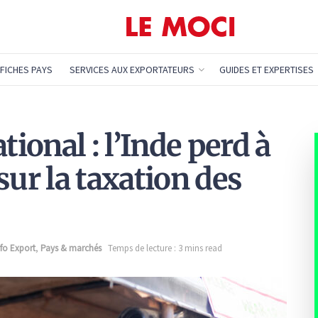
FICHES PAYS
SERVICES AUX EXPORTATEURS
GUIDES ET EXPERTISES
onal : l’Inde perd à
sur la taxation des
nfo Export
,
Pays & marchés
Temps de lecture : 3 mins read