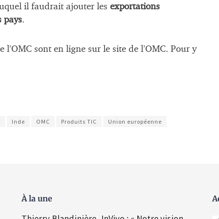
uquel il faudrait ajouter les
exportations
s pays
.
e l’OMC sont en ligne sur le site de l’OMC. Pour y
e
Inde
OMC
Produits TIC
Union européenne
À la une
A
Thierry Blandinière, InVivo : « Notre vision,