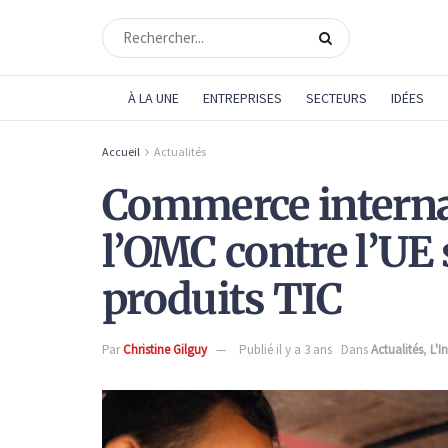
À LA UNE
ENTREPRISES
SECTEURS
IDÉES
Accueil
Actualités
Commerce internati
l’OMC contre l’UE 
produits TIC
Par
Christine Gilguy
Publié il y a 3 ans
Dans
Actualités
,
L'I