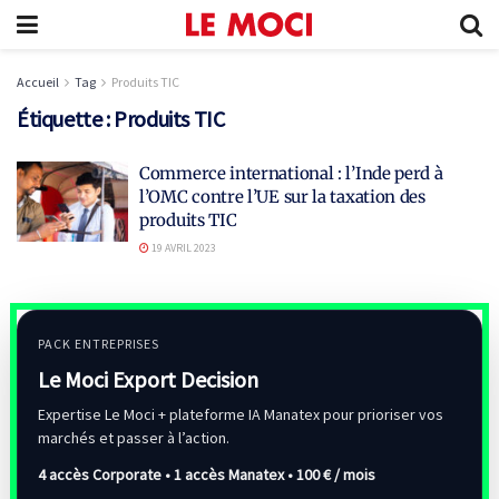
Accueil
Tag
Produits TIC
Étiquette :
Produits TIC
Commerce international : l’Inde perd à
l’OMC contre l’UE sur la taxation des
produits TIC
19 AVRIL 2023
PACK ENTREPRISES
Le Moci Export Decision
Expertise Le Moci + plateforme IA Manatex pour prioriser vos
marchés et passer à l’action.
4 accès Corporate • 1 accès Manatex •
100 € / mois