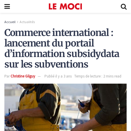
Accueil
Actualités
Commerce international :
lancement du portail
d’information subsidydata
sur les subventions
Par
Christine Gilguy
Publié il y a 3 ans
Temps de lecture : 2 mins read