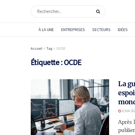
À LA UNE
ENTREPRISES
SECTEURS
IDÉES
Accueil
Tag
OCDE
Étiquette :
OCDE
La gu
espoi
mon
22 MAI 20
Après 
publier