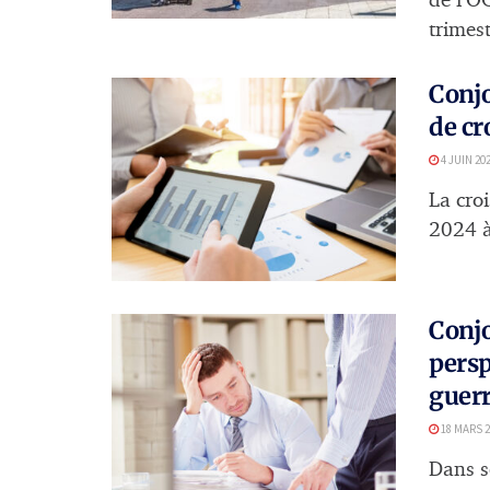
de l’O
trimest
Conjo
de cr
4 JUIN 20
La cro
2024 à
Conjo
persp
guer
18 MARS 2
Dans s