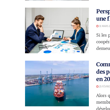
Persp
une f
31 MARS 2
Si les 
coopér
demeur
Comme
des p
en 2
25 FÉVRIE
Alors 
membre
dévelo