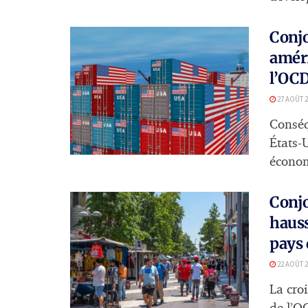
Conjo
amér
l’OC
27 AOÛT 2
Conséq
États-
économ
Conjo
hauss
pays 
22 AOÛT 2
La cro