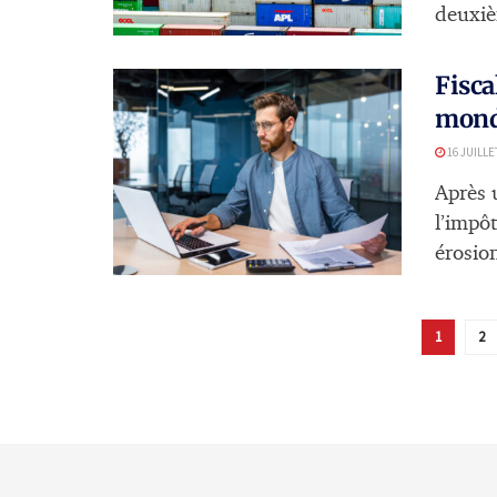
deuxiè
Fisca
monde
16 JUILLE
Après 
l’impôt
érosion
1
2