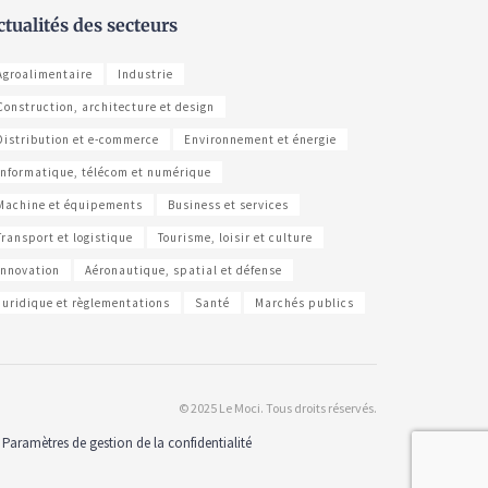
ctualités des secteurs
Agroalimentaire
Industrie
Construction, architecture et design
Distribution et e-commerce
Environnement et énergie
Informatique, télécom et numérique
Machine et équipements
Business et services
Transport et logistique
Tourisme, loisir et culture
Innovation
Aéronautique, spatial et défense
Juridique et règlementations
Santé
Marchés publics
© 2025 Le Moci. Tous droits réservés.
Paramètres de gestion de la confidentialité