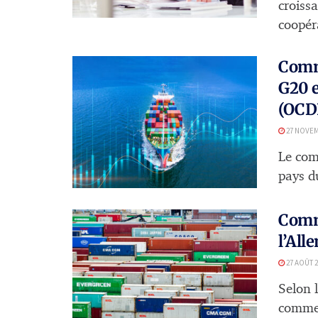
croiss
coopér
Comme
G20 e
(OCD
27 NOVEM
Le com
pays du
Comme
l’All
27 AOÛT 2
Selon l
commer