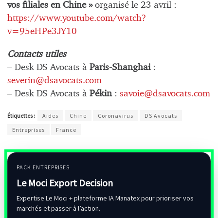
vos filiales en Chine »
organisé le 23 avril :
https://www.youtube.com/watch?
v=95eHPe3JY10
Contacts utiles
– Desk DS Avocats à
Paris-Shanghai
:
severin@dsavocats.com
– Desk DS Avocats à
Pékin
:
savoie@dsavocats.com
Étiquettes :
Aides
Chine
Coronavirus
DS Avocats
Entreprises
France
PACK ENTREPRISES
Le Moci Export Decision
Expertise Le Moci + plateforme IA Manatex pour prioriser vos
marchés et passer à l’action.