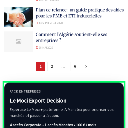
Plan de relance : un guide pratique des aides
pour les PME et ETI industrielles
14 SEPTEMBRE 2020
Comment l’Algérie soutient-elle ses
entreprises ?
28 MAI 2020
1
2
…
6
PACK ENTREPRISES
Le Moci Export Decision
Expertise Le Moci + plateforme IA Manatex pour prioriser vos
marchés et passer à l’action.
4 accès Corporate • 1 accès Manatex •
100 € / mois