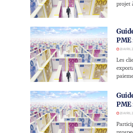
projet 
Guide
PME :
20 AVRIL 
Les cl
exporta
paieme
Guide
PME :
20 AVRIL 
Partic
prospec