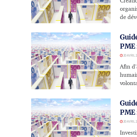
Créati
organi
de dév
Guide
PME :
20 AVRIL 
Afin d
humains
volonta
Guide
PME :
20 AVRIL 
Invest