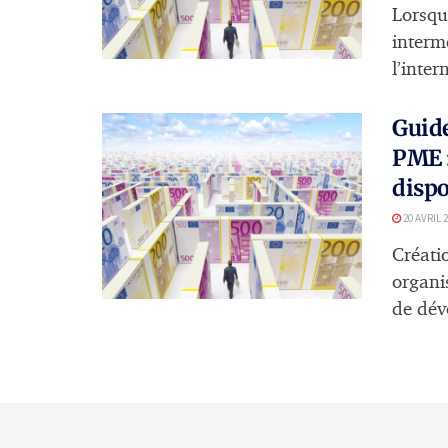
Lorsqu
interm
l’inter
Guide
PME :
dispo
20 AVRIL 
Créati
organi
de dév