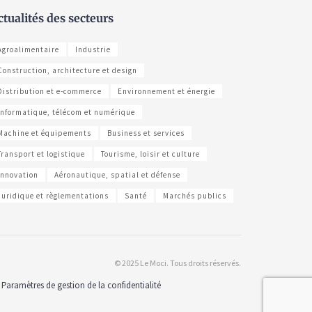
ctualités des secteurs
Agroalimentaire
Industrie
Construction, architecture et design
Distribution et e-commerce
Environnement et énergie
Informatique, télécom et numérique
Machine et équipements
Business et services
Transport et logistique
Tourisme, loisir et culture
Innovation
Aéronautique, spatial et défense
Juridique et règlementations
Santé
Marchés publics
© 2025 Le Moci. Tous droits réservés.
Paramètres de gestion de la confidentialité