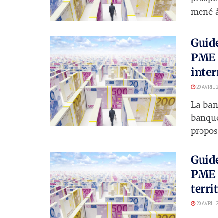
mené à 
Guide
PME 
inter
20 AVRIL 
La ban
banque
propos
Guide
PME :
terri
20 AVRIL 