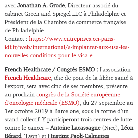
avec
Jonathan A. Grode
, Directeur associé du
cabinet Green and Spiegel LLC à Philadelphie et
Président de la Chambre de commerce française
de Philadelphie.
Contact :
https://www.entreprises.cci-paris-
idf.fr/web/international/s-implanter-aux-usa-les-
nouvelles-conditions-pour-le-visa-e
French Healthcare / Congrès ESMO :
l’association
French Healthcare
, tête de pont de la filière santé à
l’export, sera avec cinq de ses membres, présente
au prochain
congrès de la Société européenne
d’oncologie médicale (ESMO)
, du 27 septembre au
1er octobre 2019 à Barcelone, sous la forme d’un
stand collectif. Y participeront trois centres de lutte
contre le cancer –
Antoine Lacassagne
(Nice),
Léon
Bérard
(Lyon) et l’
Institut Paoli-Calmettes