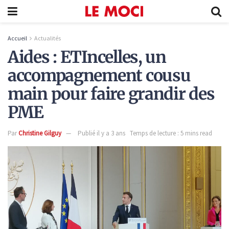
Accueil
Actualités
Aides : ETIncelles, un
accompagnement cousu
main pour faire grandir des
PME
Par
Christine Gilguy
Publié il y a 3 ans
Temps de lecture : 5 mins read