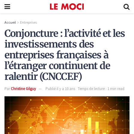
Accueil
Entreprises
Conjoncture : l’activité et les
investissements des
entreprises françaises à
l’étranger continuent de
ralentir (CNCCEF)
Par
Christine Gilguy
Publié il y a 10 ans
Temps de lecture : 1 min read