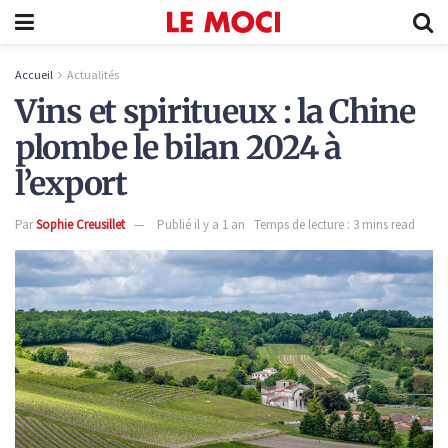
Accueil
Actualités
Vins et spiritueux : la Chine
plombe le bilan 2024 à
l’export
Par
Sophie Creusillet
Publié il y a 1 an
Temps de lecture : 3 mins read