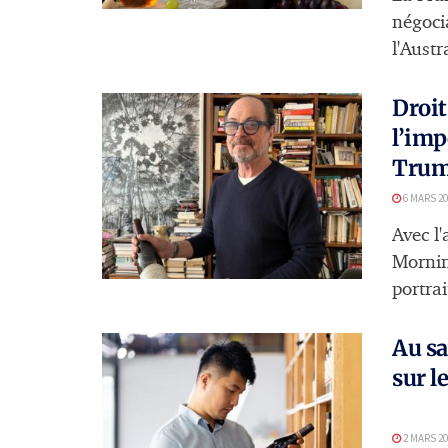
négoci
l'Austr
Droit
l’imp
Tru
6 MARS 20
Avec l
Morning
portrai
Au sa
sur l
2 MARS 20