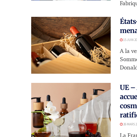
Fabriqu
États
menac
15 JUIN 2
A la ve
Sommet
Donald
UE – 
accue
cosmé
ratif
26 MARS 2
La Fran