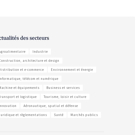
ctualités des secteurs
Agroalimentaire
Industrie
Construction, architecture et design
Distribution et e-commerce
Environnement et énergie
Informatique, télécom et numérique
Machine et équipements
Business et services
Transport et logistique
Tourisme, loisir et culture
Innovation
Aéronautique, spatial et défense
Juridique et règlementations
Santé
Marchés publics