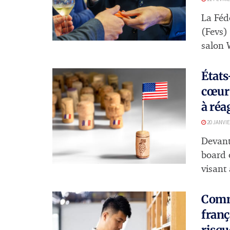
La Féd
(Fevs)
salon W
États
cœur 
à réa
20 JANVIE
Devant
board o
visant 
Comme
franç
risqu