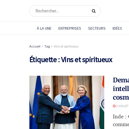
À LA UNE
ENTREPRISES
SECTEURS
IDÉES
Accueil
Tag
Vins et spiritueux
Étiquette :
Vins et spiritueux
Demai
intel
cosmé
2 JUILLET
Inde :
commer