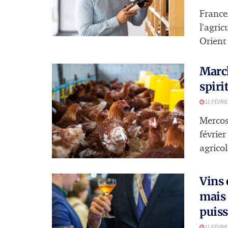
France
l’agri
Orient 
March
spiri
11 FÉVRIE
Mercos
février
agricol
Vins 
mais
puis
11 FÉVRIE