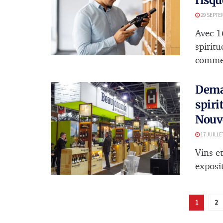
29 SEPTE
Avec 1
spiritu
commer
Demai
spiri
Nouve
17 JUILLE
Vins et
exposit
1
2