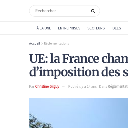
À LA UNE
ENTREPRISES
SECTEURS
IDÉES
Accueil
Réglementations
UE: la France cha
d’imposition des s
Par
Christine Gilguy
Publié il y a 14 ans
Dans
Réglementat