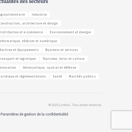
ctualités des secteurs
Agroalimentaire
Industrie
Construction, architecture et design
Distribution et e-commerce
Environnement et énergie
Informatique, télécom et numérique
Machine et équipements
Business et services
Transport et logistique
Tourisme, loisir et culture
Innovation
Aéronautique, spatial et défense
Juridique et règlementations
Santé
Marchés publics
© 2025 Le Moci. Tous droits réservés.
Paramètres de gestion de la confidentialité