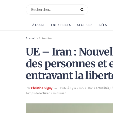
À LA UNE
ENTREPRISES
SECTEURS
IDÉES
Accueil
Actualités
UE – Iran : Nouvel
des personnes et 
entravant la liber
Par
Christine Gilguy
Publié il y a 2 mois
Dans
Actualités
,
L
Temps de lecture : 2 mins read