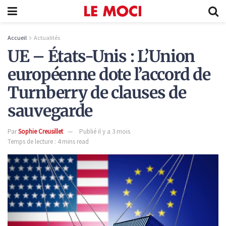
Accueil
Actualités
UE – États-Unis : L’Union
européenne dote l’accord de
Turnberry de clauses de
sauvegarde
Par
Sophie Creusillet
Publié il y a 3 mois
Temps de lecture : 4 mins read