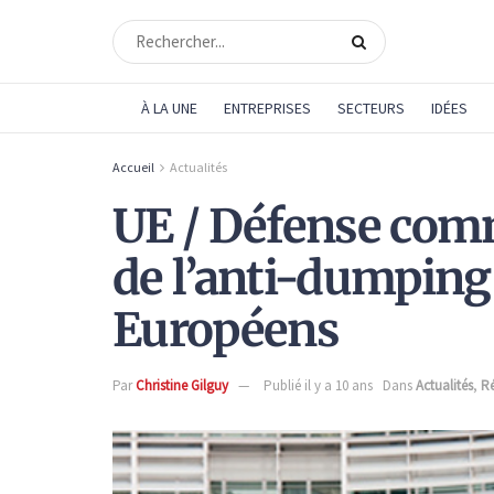
À LA UNE
ENTREPRISES
SECTEURS
IDÉES
Accueil
Actualités
UE / Défense comm
de l’anti-dumping 
Européens
Par
Christine Gilguy
Publié il y a 10 ans
Dans
Actualités
,
R