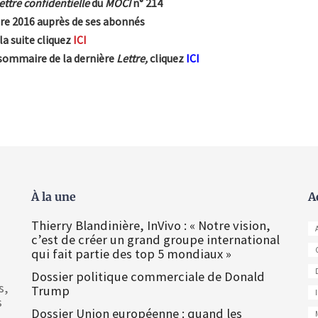
ettre confidentiell
e
du
MOCI
n° 214
bre 2016 auprès de ses abonnés
 la suite cliquez
ICI
sommaire de la dernière
Lettre,
cliquez
ICI
À la une
A
Thierry Blandinière, InVivo : « Notre vision,
c’est de créer un grand groupe international
qui fait partie des top 5 mondiaux »
Dossier politique commerciale de Donald
s,
Trump
s
Dossier Union européenne : quand les