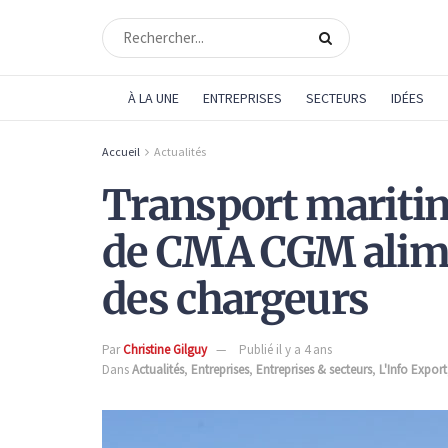
À LA UNE
ENTREPRISES
SECTEURS
IDÉES
Accueil
Actualités
Transport maritime
de CMA CGM alimen
des chargeurs
Par
Christine Gilguy
Publié il y a 4 ans
Dans
Actualités
,
Entreprises
,
Entreprises & secteurs
,
L'Info Export