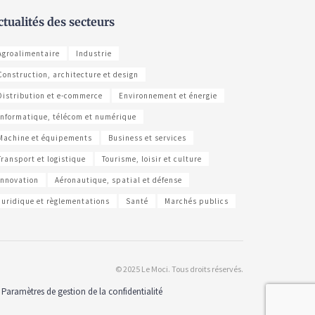
ctualités des secteurs
Agroalimentaire
Industrie
Construction, architecture et design
Distribution et e-commerce
Environnement et énergie
Informatique, télécom et numérique
Machine et équipements
Business et services
Transport et logistique
Tourisme, loisir et culture
Innovation
Aéronautique, spatial et défense
Juridique et règlementations
Santé
Marchés publics
© 2025 Le Moci. Tous droits réservés.
Paramètres de gestion de la confidentialité