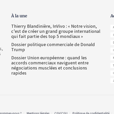
À la une
A
Thierry Blandinière, InVivo : « Notre vision,
c’est de créer un grand groupe international
qui fait partie des top 5 mondiaux »
Dossier politique commerciale de Donald
s,
Trump
s
Dossier Union européenne : quand les
accords commerciaux naviguent entre
négociations musclées et conclusions
rapides
 sommes-nous ?
Mentions légales
CGV/CGU
Politique de confidentialité