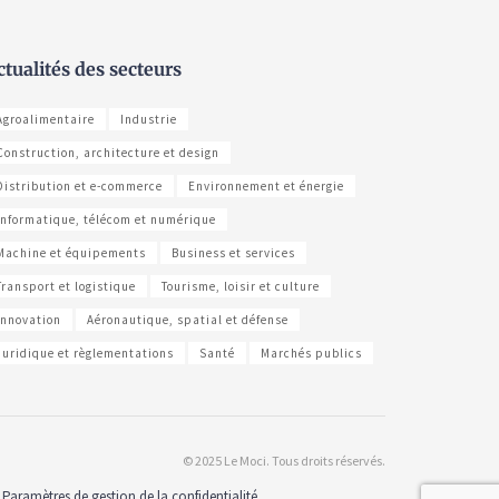
ctualités des secteurs
Agroalimentaire
Industrie
Construction, architecture et design
Distribution et e-commerce
Environnement et énergie
Informatique, télécom et numérique
Machine et équipements
Business et services
Transport et logistique
Tourisme, loisir et culture
Innovation
Aéronautique, spatial et défense
Juridique et règlementations
Santé
Marchés publics
© 2025 Le Moci. Tous droits réservés.
Paramètres de gestion de la confidentialité