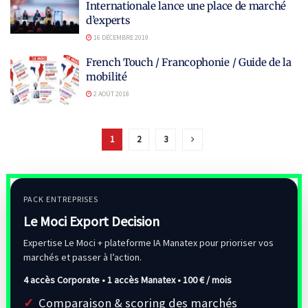
Internationale lance une place de marché
d’experts
16 DÉCEMBRE 2019
French Touch / Francophonie / Guide de la
mobilité
2 AOÛT 2018
1
2
3
PACK ENTREPRISES
Le Moci Export Decision
Expertise Le Moci + plateforme IA Manatex pour prioriser vos
marchés et passer à l’action.
4 accès Corporate • 1 accès Manatex •
100 € / mois
Comparaison & scoring des marchés