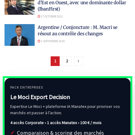
d’Est en Ouest, avec une dominante dollar
(IbanFirst)
27 OCTOBRE 2021
Argentine / Conjoncture : M. Macri se
résout au contrôle des changes
2 SEPTEMBRE 2019
1
2
PACK ENTREPRISES
Le Moci Export Decision
Expertise Le Moci + plateforme IA Manatex pour prioriser vos
marchés et passer à l’action.
4 accès Corporate • 1 accès Manatex •
100 € / mois
Comparaison & scoring des marchés