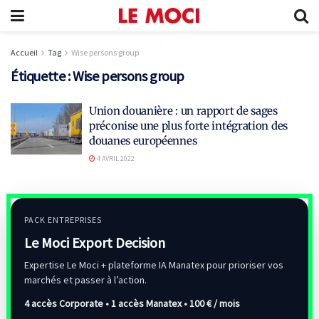
Accueil
Tag
Wise persons group
Étiquette :
Wise persons group
Union douanière : un rapport de sages
préconise une plus forte intégration des
douanes européennes
4 AVRIL 2022
PACK ENTREPRISES
Le Moci Export Decision
Expertise Le Moci + plateforme IA Manatex pour prioriser vos
marchés et passer à l’action.
4 accès Corporate • 1 accès Manatex •
100 € / mois