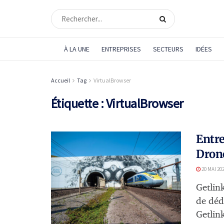
À LA UNE
ENTREPRISES
SECTEURS
IDÉES
Accueil
Tag
VirtualBrowser
Étiquette :
VirtualBrowser
Entre
Drone
20 MAI 20
Getlink
de déd
Getlink