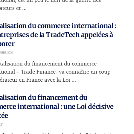
tional, est un peu le nerf de la guerre des
teurs et ...
alisation du commerce international :
ntreprises de la TradeTech appelées à
borer
MBRE 2024
italisation du financement du commerce
ational – Trade Finance- va connaître un coup
érateur en France avec la Loi ...
alisation du financement du
rce international : une Loi décisive
tée
024