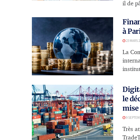
il de p
Finan
à Par
23 MARS 2
La Com
interna
institu
Digit
le dé
mise
9 SEPTEM
Très at
TradeTe