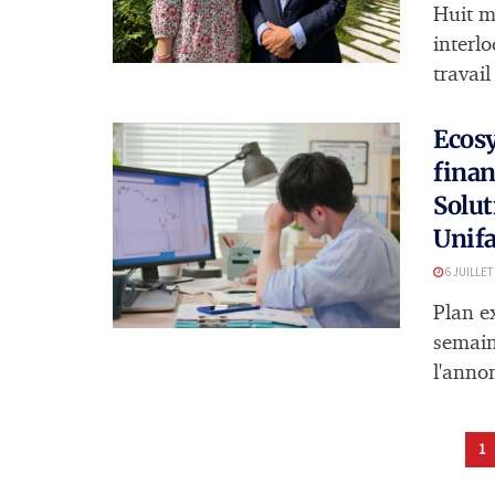
Huit mo
interl
travail
Ecosy
finan
Solut
Unif
6 JUILLET
Plan e
semain
l'annon
1