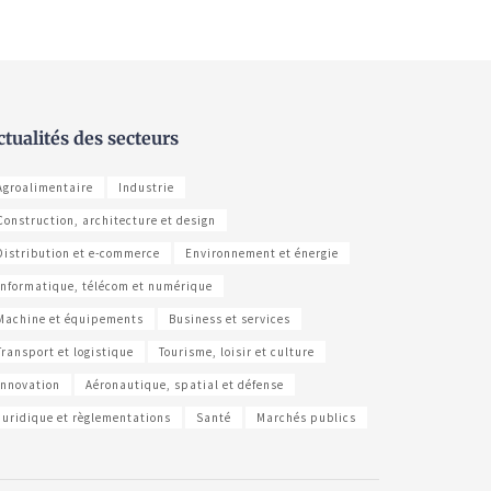
ctualités des secteurs
Agroalimentaire
Industrie
Construction, architecture et design
Distribution et e-commerce
Environnement et énergie
Informatique, télécom et numérique
Machine et équipements
Business et services
Transport et logistique
Tourisme, loisir et culture
Innovation
Aéronautique, spatial et défense
Juridique et règlementations
Santé
Marchés publics