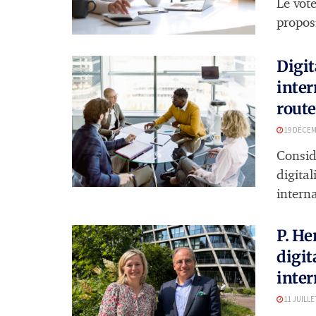
Le vote
proposi
Digit
inter
route
19 DÉCEM
Consid
digita
interna
P. He
digit
inter
11 JUILLE