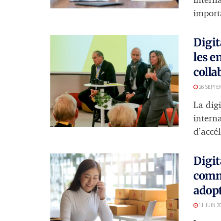
interna
importa
Digit
les e
colla
26 SEPTE
La dig
intern
d’accél
Digit
comme
adop
11 JUIN 2