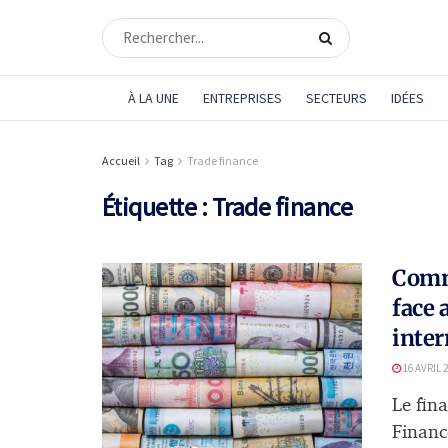
À LA UNE
ENTREPRISES
SECTEURS
IDÉES
Accueil
Tag
Trade finance
Étiquette :
Trade finance
Comme
face 
inter
16 AVRIL 
Le fin
Finance