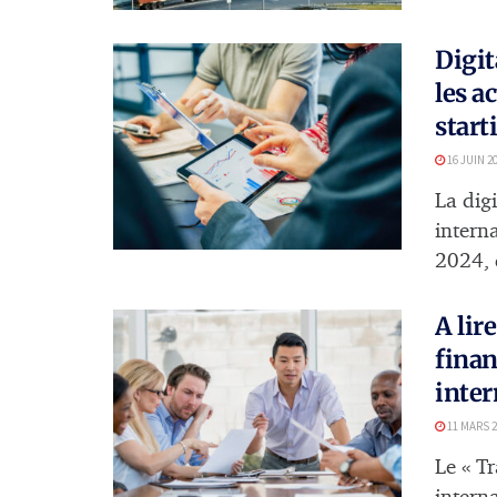
Digit
les a
start
16 JUIN 2
La dig
interna
2024, d
A lir
fina
inter
11 MARS 2
Le « T