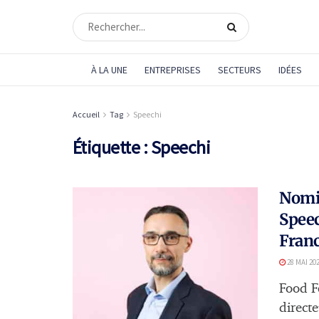
À LA UNE
ENTREPRISES
SECTEURS
IDÉES
Accueil
Tag
Speechi
Étiquette :
Speechi
Nomin
Speec
Franc
28 MAI 20
Food F
directe