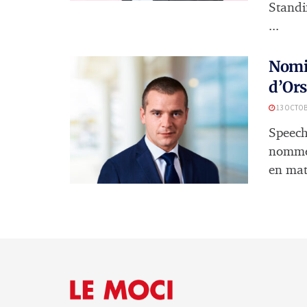
Standi
...
Nomin
d’Or
13 OCTOB
Speech
nommé 
en mati