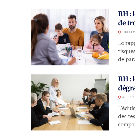
RH : 
de tr
19 DÉCEM
Le rap
risque
de para
RH : 
dégra
24 JUIN 2
L’édit
des re
compor