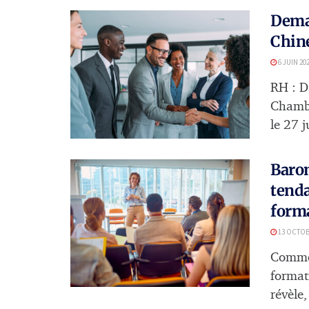
Demai
Chine
6 JUIN 20
RH : Da
Chambr
le 27 j
Barom
tenda
forma
13 OCTOB
Comme 
format
révèle, 