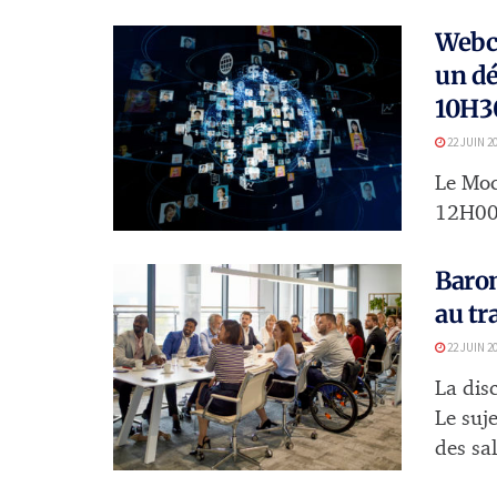
Webco
un dé
10H3
22 JUIN 2
Le Moc
12H00,
Barom
au tr
22 JUIN 2
La dis
Le suj
des sal