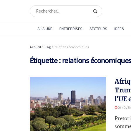
À LA UNE
ENTREPRISES
SECTEURS
IDÉES
Accueil
Tag
relations économiques
Étiquette :
relations économique
Afriq
Trump
l’UE 
20 NOVEM
Pretor
sommet