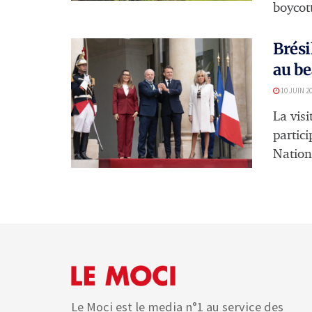
boycott
Brési
au be
10 JUIN 2
La visi
partic
Nations
Le Moci est le media n°1 au service des