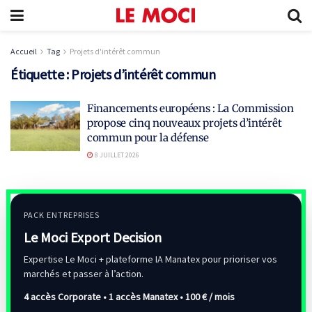
Accueil
Tag
Projets d'intérêt commun
Étiquette :
Projets d’intérêt commun
Financements européens : La Commission
propose cinq nouveaux projets d’intérêt
commun pour la défense
8 JUILLET 2026
PACK ENTREPRISES
Le Moci Export Decision
Expertise Le Moci + plateforme IA Manatex pour prioriser vos
marchés et passer à l’action.
4 accès Corporate • 1 accès Manatex •
100 € / mois