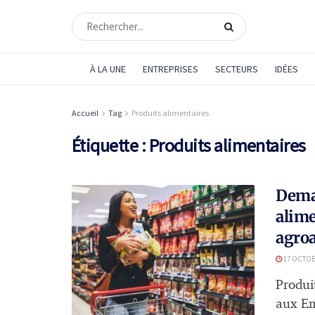
À LA UNE
ENTREPRISES
SECTEURS
IDÉES
Accueil
Tag
Produits alimentaires
Étiquette :
Produits alimentaires
Demai
alime
agroa
17 OCTOB
Produi
aux Em