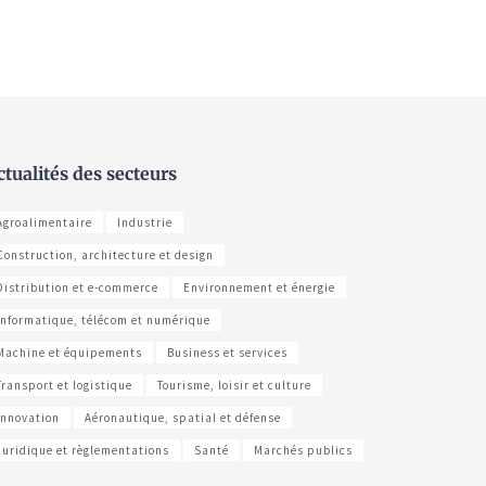
ctualités des secteurs
Agroalimentaire
Industrie
Construction, architecture et design
Distribution et e-commerce
Environnement et énergie
Informatique, télécom et numérique
Machine et équipements
Business et services
Transport et logistique
Tourisme, loisir et culture
Innovation
Aéronautique, spatial et défense
Juridique et règlementations
Santé
Marchés publics