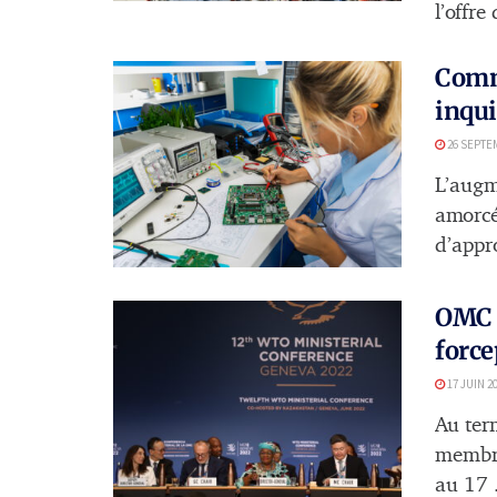
l’offre
Comme
inqui
26 SEPTE
L’augm
amorcé
d’appr
OMC :
force
17 JUIN 2
Au ter
membre
au 17 .