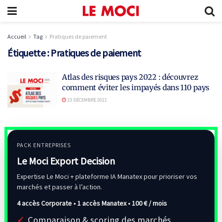
Accueil
Tag
Pratiques de paiement
Étiquette :
Pratiques de paiement
Atlas des risques pays 2022 : découvrez
comment éviter les impayés dans 110 pays
23 DÉCEMBRE 2021
PACK ENTREPRISES
Le Moci Export Decision
Expertise Le Moci + plateforme IA Manatex pour prioriser vos
marchés et passer à l’action.
4 accès Corporate • 1 accès Manatex •
100 € / mois
Comparaison & scoring des marchés