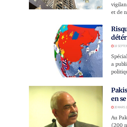
vigilan
et de n
Risqu
détér
18 SEPTE
Spécia
a publ
politiq
Pakis
en se
20 MARS 2
Au Pak
(200 m