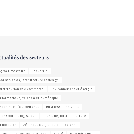
ctualités des secteurs
Agroalimentaire
Industrie
Construction, architecture et design
Distribution et e-commerce
Environnement et énergie
Informatique, télécom et numérique
Machine et équipements
Business et services
Transport et logistique
Tourisme, loisir et culture
Innovation
Aéronautique, spatial et défense
Juridique et règlementations
Santé
Marchés publics