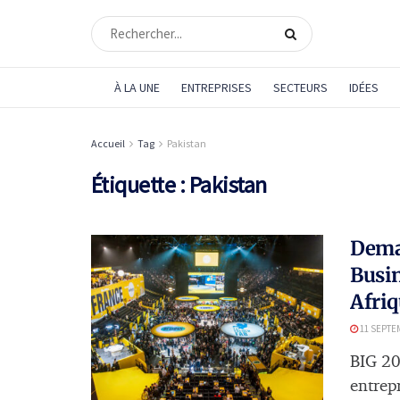
À LA UNE
ENTREPRISES
SECTEURS
IDÉES
Accueil
Tag
Pakistan
Étiquette :
Pakistan
Demai
Busin
Afriq
11 SEPTE
BIG 20
entrep