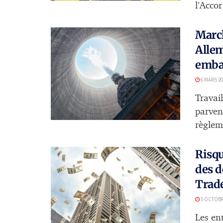
l’Accor
March
Allem
emba
6 MARS 20
Travail
parven
règleme
Risqu
des d
Trad
5 OCTOBR
Les en