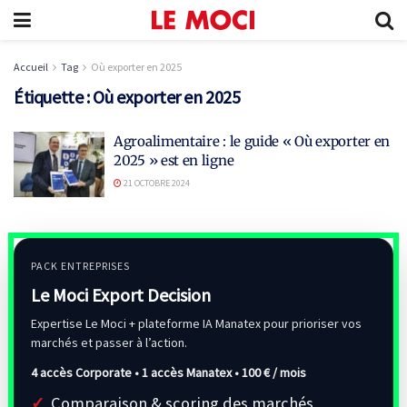
Accueil
Tag
Où exporter en 2025
Étiquette :
Où exporter en 2025
Agroalimentaire : le guide « Où exporter en
2025 » est en ligne
21 OCTOBRE 2024
PACK ENTREPRISES
Le Moci Export Decision
Expertise Le Moci + plateforme IA Manatex pour prioriser vos
marchés et passer à l’action.
4 accès Corporate • 1 accès Manatex •
100 € / mois
Comparaison & scoring des marchés