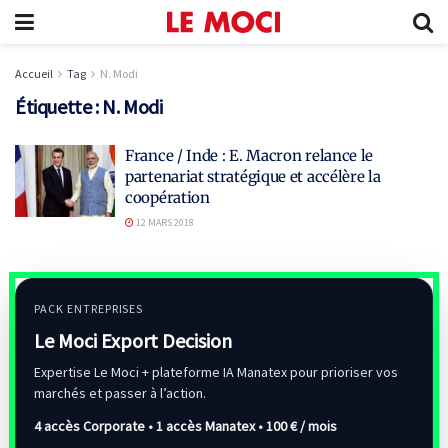
Accueil
Tag
N. Modi
Étiquette :
N. Modi
France / Inde : E. Macron relance le
partenariat stratégique et accélère la
coopération
12 MARS 2018
PACK ENTREPRISES
Le Moci Export Decision
Expertise Le Moci + plateforme IA Manatex pour prioriser vos
marchés et passer à l’action.
4 accès Corporate • 1 accès Manatex •
100 € / mois