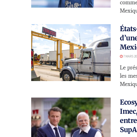
commer
Mexiqu
États
d’une
Mexi
7 MARS 20
Le pré
les me
Mexiqu
Ecosy
Imec
entre
SupAé