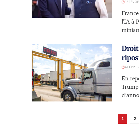
13 FÉVRIE
France
l'IA à
ministr
Droit
ripos
4 FÉVRIER
En rép
Trump 
d’anno
1
2