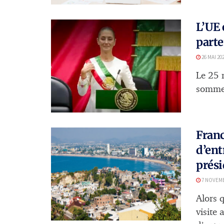
L’UE 
parte
26 MAI 20
Le 25 
sommet
Franc
d’ent
prési
7 NOVEMB
Alors 
visite