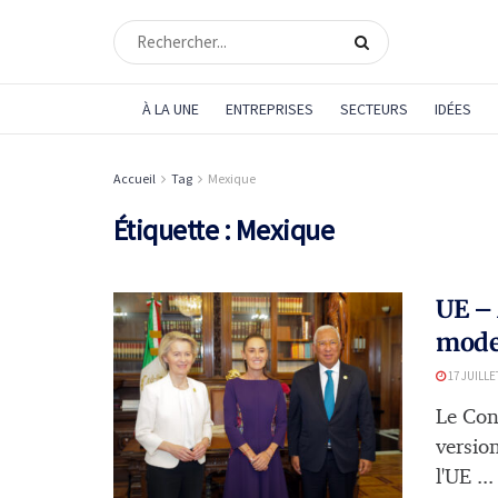
À LA UNE
ENTREPRISES
SECTEURS
IDÉES
Accueil
Tag
Mexique
Étiquette :
Mexique
UE – 
mode
17 JUILLE
Le Con
versio
l'UE ...