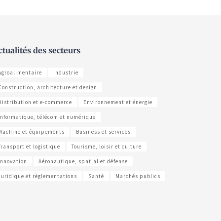
ctualités des secteurs
Agroalimentaire
Industrie
Construction, architecture et design
Distribution et e-commerce
Environnement et énergie
Informatique, télécom et numérique
Machine et équipements
Business et services
Transport et logistique
Tourisme, loisir et culture
Innovation
Aéronautique, spatial et défense
Juridique et règlementations
Santé
Marchés publics