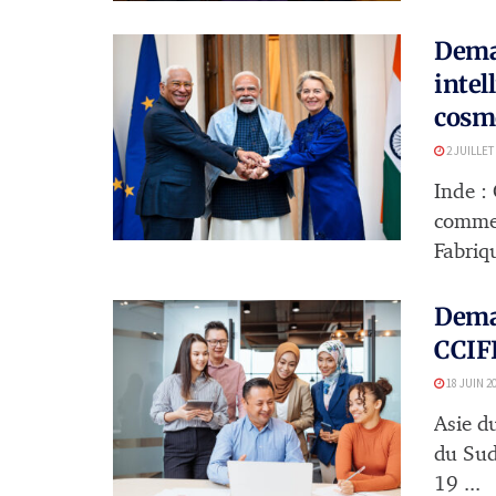
Demai
intel
cosmé
2 JUILLET
Inde :
commer
Fabriqu
Demai
CCIFI
18 JUIN 2
Asie d
du Sud
19 ...