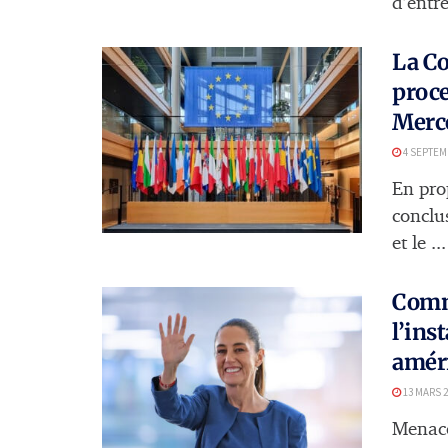
d’entre
La C
proce
Merco
4 SEPTEM
En pro
conclu
et le ...
Comm
l’ins
amér
13 MARS 2
Menacé