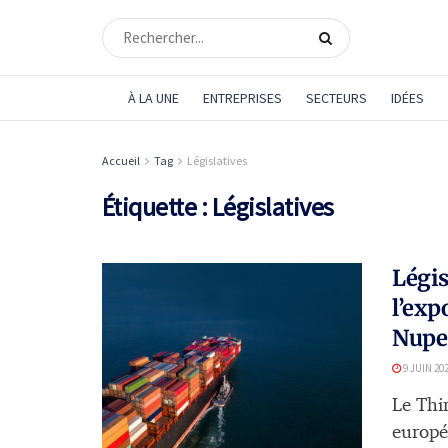
À LA UNE
ENTREPRISES
SECTEURS
IDÉES
Accueil
Tag
Législatives
Étiquette :
Législatives
Légis
l’exp
Nupe
9 JUIN 20
Le Thi
europé