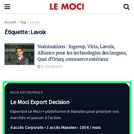
Accueil
Tag
Lavoix
Étiquette :
Lavoix
Nominations : Ingerop, Virta, Lavoix,
Alliance pour les technologies des langues,
Quai d’Orsay, commerce extérieur
16 JANVIER 2025
PACK ENTREPRISES
Le Moci Export Decision
Expertise Le Moci + plateforme IA Manatex pour prioriser vos
marchés et passer à l’action.
4 accès Corporate • 1 accès Manatex •
100 € / mois