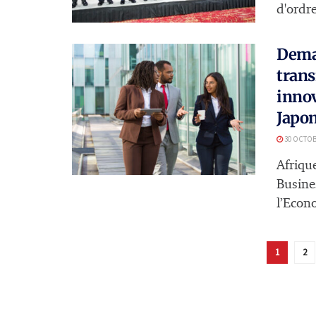
d'ordre
Demai
trans
innov
Japo
30 OCTOB
Afriqu
Busine
l’Econo
1
2