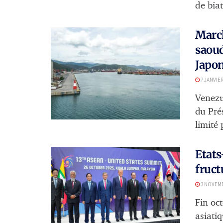
de bia
March
saoud
Japo
7 JANVIER
Venezue
du Pré
limité 
Etats
fruc
3 NOVEMB
Fin oc
asiatiq