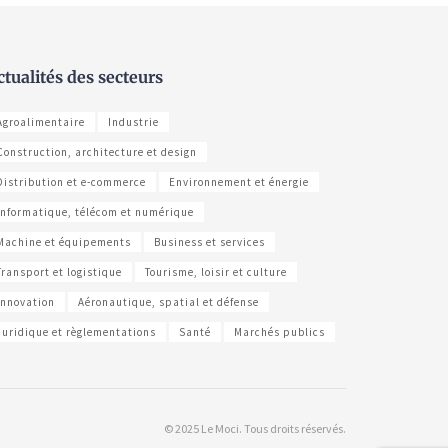
ctualités des secteurs
Agroalimentaire
Industrie
Construction, architecture et design
Distribution et e-commerce
Environnement et énergie
Informatique, télécom et numérique
Machine et équipements
Business et services
Transport et logistique
Tourisme, loisir et culture
Innovation
Aéronautique, spatial et défense
Juridique et règlementations
Santé
Marchés publics
© 2025 Le Moci. Tous droits réservés.