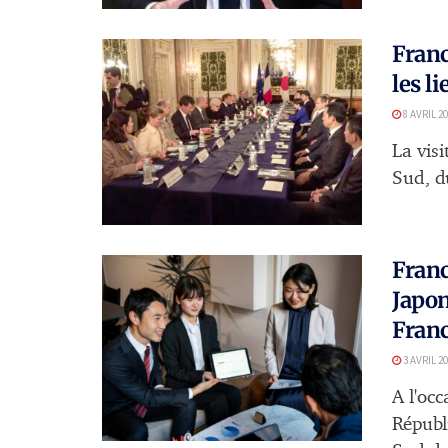
Franc
les l
8 AVRIL 2
La vis
Sud, du
Franc
Japon
Fran
3 AVRIL 2
A l'oc
Républ