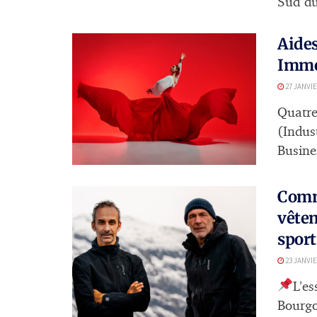
Sud du
Aides
Immer
27 JANVIE
Quatre
(Indust
Busines
Comm
vêtem
sport
23 JANVIE
L’es
Bourgo