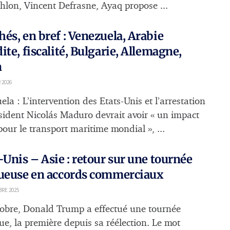
thlon, Vincent Defrasne, Ayaq propose ...
és, en bref : Venezuela, Arabie
ite, fiscalité, Bulgarie, Allemagne,
n
 2026
la : L’intervention des Etats-Unis et l’arrestation
sident Nicolás Maduro devrait avoir « un impact
pour le transport maritime mondial », ...
-Unis – Asie : retour sur une tournée
tueuse en accords commerciaux
RE 2025
tobre, Donald Trump a effectué une tournée
ue, la première depuis sa réélection. Le mot