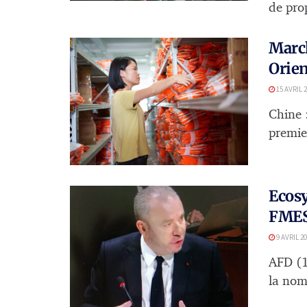
de prop
March
Orien
15 AVRIL 
Chine 
premie
Ecosy
FMES,
9 AVRIL 2
AFD (1
la nomi