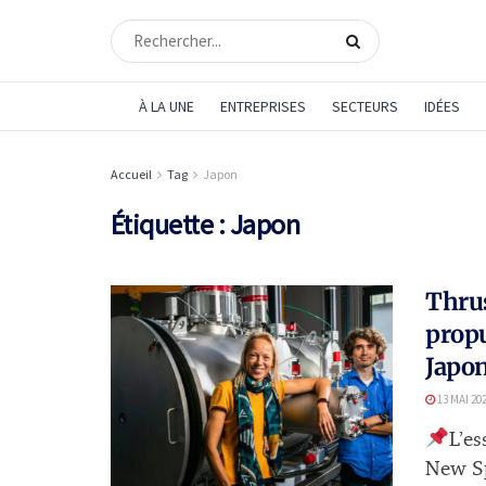
À LA UNE
ENTREPRISES
SECTEURS
IDÉES
Accueil
Tag
Japon
Étiquette :
Japon
Thru
propu
Japo
13 MAI 20
L’es
New Sp