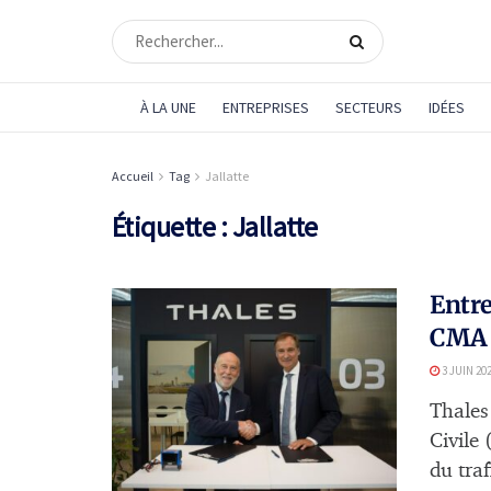
À LA UNE
ENTREPRISES
SECTEURS
IDÉES
Accueil
Tag
Jallatte
Étiquette :
Jallatte
Entre
CMA 
3 JUIN 20
Thales 
Civile
du traf