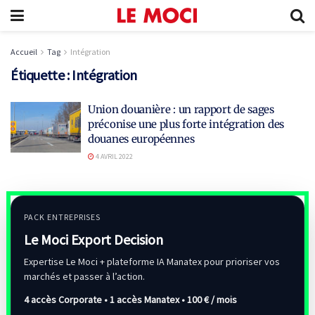
Accueil
Tag
Intégration
Étiquette :
Intégration
Union douanière : un rapport de sages
préconise une plus forte intégration des
douanes européennes
4 AVRIL 2022
PACK ENTREPRISES
Le Moci Export Decision
Expertise Le Moci + plateforme IA Manatex pour prioriser vos
marchés et passer à l’action.
4 accès Corporate • 1 accès Manatex •
100 € / mois